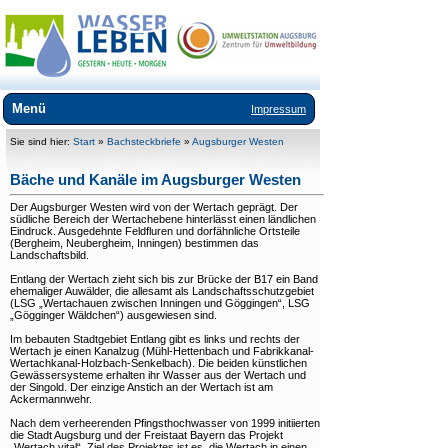
Menü
Impressum
Über WasSerleben
Sie sind hier:
Start
»
Bachsteckbriefe
»
Augsburger Westen
Kurzfilme
Bäche und Kanäle im Augsburger Westen
Der Augsburger Westen wird von der Wertach geprägt. Der
Bachsteckbriefe
südliche Bereich der Wertachebene hinterlässt einen ländlichen
Eindruck. Ausgedehnte Feldfluren und dorfähnliche Ortsteile
(Bergheim, Neubergheim, Inningen) bestimmen das
+
Stadtwald Augsburg
Landschaftsbild.
+
Innenstadt und Textilviertel
Entlang der Wertach zieht sich bis zur Brücke der B17 ein Band
ehemaliger Auwälder, die allesamt als Landschaftsschutzgebiet
(LSG „Wertachauen zwischen Inningen und Göggingen“, LSG
+
Augsburger Norden
„Gögginger Wäldchen“) ausgewiesen sind.
+
Augsburger Westen
Im bebauten Stadtgebiet Entlang gibt es links und rechts der
Wertach je einen Kanalzug (Mühl-Hettenbach und Fabrikkanal-
Wertachkanal-Holzbach-Senkelbach). Die beiden künstlichen
Kilianplan
Gewässersysteme erhalten ihr Wasser aus der Wertach und
der Singold. Der einzige Anstich an der Wertach ist am
Ackermannwehr.
Ausflüge
Nach dem verheerenden Pfingsthochwasser von 1999 initiierten
die Stadt Augsburg und der Freistaat Bayern das Projekt
Bücher
„Wertach vital“. Ziel des Projektes ist es, die Wertach in einen