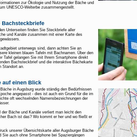
nformationen zur Ökologie und Nutzung der Bäche und
zum UNESCO-Welterbe zusammengestellt.
e Bachsteckbriefe
en Unterseiten finden Sie Steckbriefe aller
he und Kanäle zusammen mit einer Karte des
ßgewässers.
adtgebiet unterwegs sind, dann achten Sie an
sere kleinen blauen Tafeln mit Bachnamen. Über den
r Tafel gelangen Sie mit Ihrem Smartphone direkt
nden Bachsteckbrief und die interaktive Bächekarte
n Standort an.
 auf einen Blick
r Bäche in Augsburg wurde ständig den Bedürfnissen
Epoche angepasst - dies ist auch ein Grund für die im
ichte oft wechselnden Namensbezeichnungen der
sser.
l der Bäche und Kanäle verliert man leicht den
cher Bach ist das? Wo kommt er her und wo fließt er
ruck unserer Übersichtskarte aller Augsburger Bäche
d Sie auch ohne Smartphone bei Spaziergängen