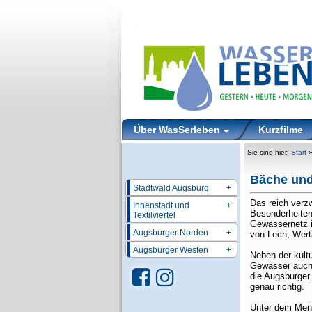
Über WasSerleben
Kurzfilme
Sie sind hier:
Start
Bäche und
Stadtwald Augsburg
+
Das reich verz
Innenstadt und
+
Besonderheiten
Textilviertel
Gewässernetz i
Augsburger Norden
+
von Lech, Wert
Augsburger Westen
+
Neben der kult
Gewässer auch
die Augsburger 
genau richtig.
Unter dem Men