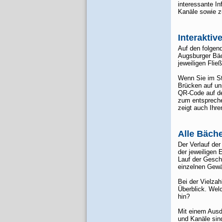
interessante I
Kanäle sowie 
Interaktiv
Auf den folgend
Augsburger Bäc
jeweiligen Flie
Wenn Sie im St
Brücken auf un
QR-Code auf de
zum entspreche
zeigt auch Ihre
Alle Bäche
Der Verlauf de
der jeweiligen 
Lauf der Gesch
einzelnen Gewä
Bei der Vielzah
Überblick. Wel
hin?
Mit einem Ausd
und Kanäle sin