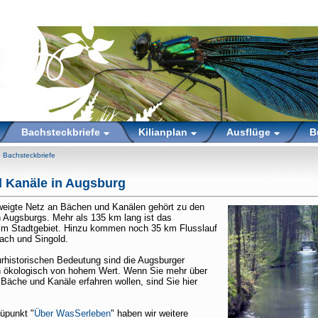
Bachsteckbriefe
Kilianplan
Ausflüge
B
»
Bachsteckbriefe
 Kanäle in Augsburg
weigte Netz an Bächen und Kanälen gehört zu den
 Augsburgs. Mehr als 135 km lang ist das
m Stadtgebiet. Hinzu kommen noch 35 km Flusslauf
ach und Singold.
urhistorischen Bedeutung sind die Augsburger
 ökologisch von hohem Wert. Wenn Sie mehr über
Bäche und Kanäle erfahren wollen, sind Sie hier
üpunkt "
Über WasSerleben
" haben wir weitere